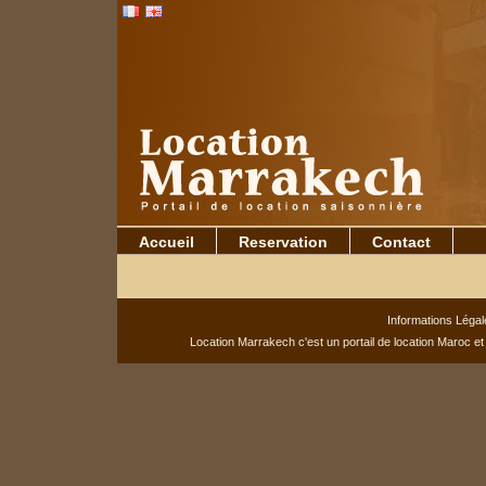
Francais
English
Accueil
Reservation
Contact
Informations Légal
Location Marrakech c'est un portail de
location Maroc
e